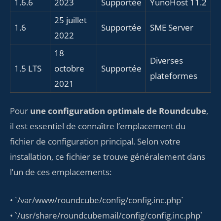
1.6.6
2023
Supportée
YunoHost 11.2
25 juillet
1.6
Supportée
SME Server
2022
18
Diverses
1.5 LTS
octobre
Supportée
plateformes
2021
Pour
une configuration optimale de Roundcube
,
il est essentiel de connaître l’emplacement du
fichier de configuration principal. Selon votre
installation, ce fichier se trouve généralement dans
l’un de ces emplacements:
• `/var/www/roundcube/config/config.inc.php`
• `/usr/share/roundcubemail/config/config.inc.php`