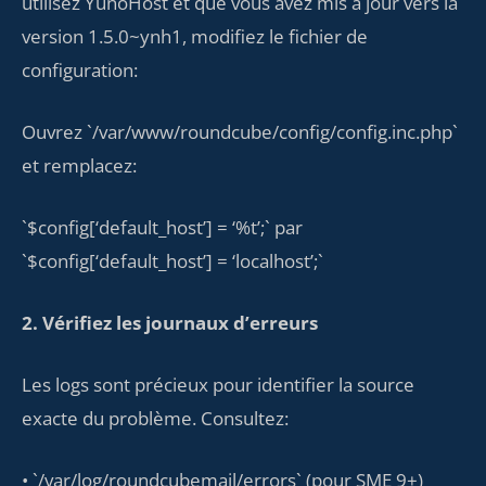
utilisez YunoHost et que vous avez mis à jour vers la
version 1.5.0~ynh1, modifiez le fichier de
configuration:
Ouvrez `/var/www/roundcube/config/config.inc.php`
et remplacez:
`$config[‘default_host’] = ‘%t’;` par
`$config[‘default_host’] = ‘localhost’;`
2. Vérifiez les journaux d’erreurs
Les logs sont précieux pour identifier la source
exacte du problème. Consultez:
• `/var/log/roundcubemail/errors` (pour SME 9+)