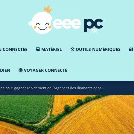
N CONNECTÉE
💻 MATÉRIEL
🛠️ OUTILS NUMÉRIQUES
🔐
Eee-
IDIEN
🌍 VOYAGER CONNECTÉ
ces pour gagner rapidement de l’argent et des diamants dans...
pc.fr