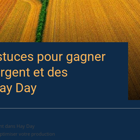
stuces pour gagner
rgent et des
ay Day
nt dans Hay Day
ptimiser votre production