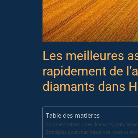
Les meilleures a
rapidement de l’a
diamants dans H
Table des matières
Comment obtenir des diamants gratuiteme
Stratégies pour maximiser vos revenus et o