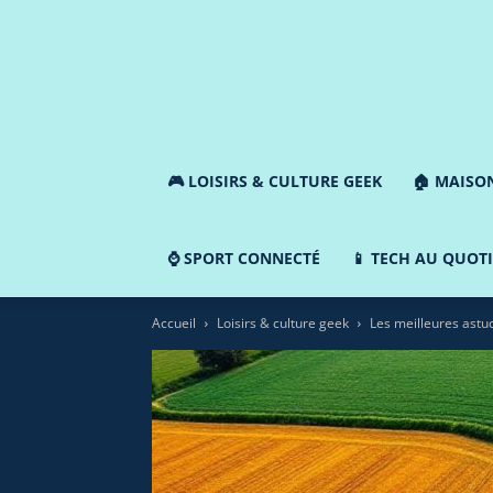
🎮 LOISIRS & CULTURE GEEK
🏠 MAISO
⌚ SPORT CONNECTÉ
📱 TECH AU QUOT
Accueil
Loisirs & culture geek
Les meilleures astu