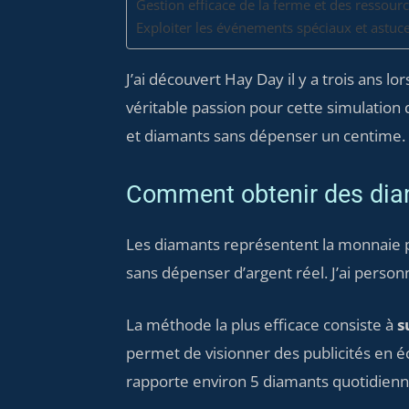
Gestion efficace de la ferme et des ressour
Exploiter les événements spéciaux et astu
J’ai découvert Hay Day il y a trois ans l
véritable passion pour cette simulatio
et diamants sans dépenser un centime. C
Comment obtenir des dia
Les diamants représentent la monnaie 
sans dépenser d’argent réel. J’ai pers
La méthode la plus efficace consiste à
s
permet de visionner des publicités en é
rapporte environ 5 diamants quotidien